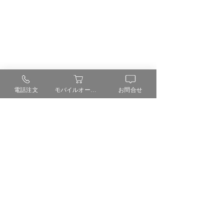
電話注文
モバイルオーダー
お問合せ
← New
Old →
ここち好いお弁当 コアラ亭
〒340-0114 埼玉県幸手市東４丁目１−２４
TEL：0480-47-0186